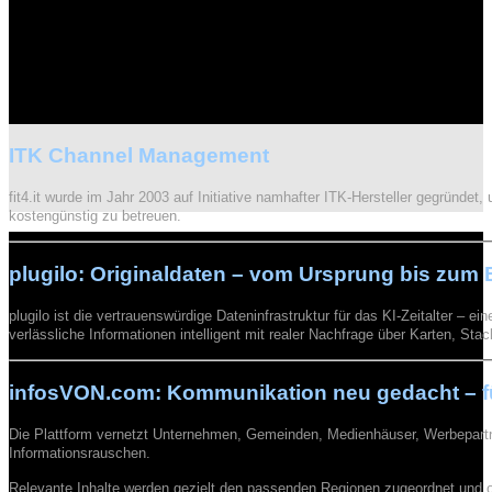
ITK Channel Management
fit4.it wurde im Jahr 2003 auf Initiative namhafter ITK-Hersteller gegründe
kostengünstig zu betreuen.
plugilo: Originaldaten – vom Ursprung bis zum
plugilo ist die vertrauenswürdige Dateninfrastruktur für das KI-Zeitalter – 
verlässliche Informationen intelligent mit realer Nachfrage über Karten, St
infosVON.com: Kommunikation neu gedacht – für
Die Plattform vernetzt Unternehmen, Gemeinden, Medienhäuser, Werbepartner
Informationsrauschen.
Relevante Inhalte werden gezielt den passenden Regionen zugeordnet und 