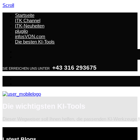
Scroll
Startseite
ITK Channel
ITK-Neuheiten
plugilo
infosVON.com
Die besten KI-Tools
+43 316 293675
SIE ERREICHEN UNS UNTER
Die wichtigsten KI-Tools
Dieser Wegweiser soll Ihnen helfen, die passenden KI-Werkzeuge fü
Latest Blogs