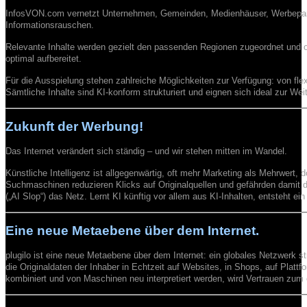
InfosVON.com vernetzt Unternehmen, Gemeinden, Medienhäuser, Werbepartne
Informationsrauschen.
Relevante Inhalte werden gezielt den passenden Regionen zugeordnet und 
optimal aufbereitet.
Für die Ausspielung stehen zahlreiche Möglichkeiten zur Verfügung: von flex
Sämtliche Inhalte sind KI-konform strukturiert und eignen sich ideal zur Wei
Zukunft der Werbung!
Das Internet verändert sich ständig – und wir stehen mitten im Wandel.
Künstliche Intelligenz ist allgegenwärtig, oft mehr Marketing als Mehrwert
Suchmaschinen reduzieren Klicks auf Originalquellen und gefährden damit di
(„AI Slop“) das Netz. Lernt KI künftig vor allem aus KI-Inhalten, entsteht ein
Eine neue Metaebene über dem Internet.
plugilo ist eine neue Metaebene über dem Internet: ein globales Netzwerk str
die Originaldaten der Inhaber in Echtzeit auf Websites, in Shops, auf Plattf
kombiniert und von Maschinen neu interpretiert werden, wird Vertrauen zum e