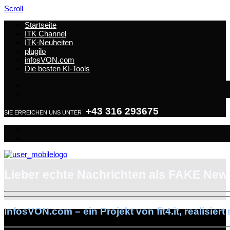
Scroll
Startseite
ITK Channel
ITK-Neuheiten
plugilo
infosVON.com
Die besten KI-Tools
+43 316 293675
SIE ERREICHEN UNS UNTER
Lieber echte Nachrichten als FAKE New
InfosVON.com – ein Projekt von fit4.it, realisiert