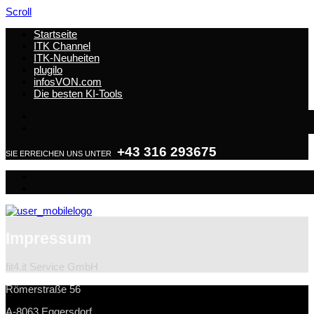
Scroll
Startseite
ITK Channel
ITK-Neuheiten
plugilo
infosVON.com
Die besten KI-Tools
+43 316 293675
SIE ERREICHEN UNS UNTER
Impressum
fit4.it Service GmbH
Römerstraße 56
A-8063 Eggersdorf