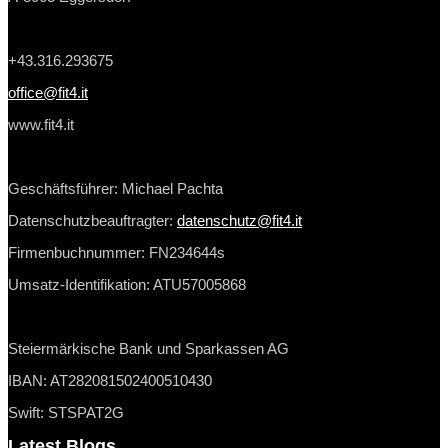
+43.316.293675
office@fit4.it
www.fit4.it
Geschäftsführer: Michael Pachta
Datenschutzbeauftragter:
datenschutz@fit4.it
Firmenbuchnummer: FN234644s
Umsatz-Identifikation: ATU57005868
Steiermärkische Bank und Sparkassen AG
IBAN: AT282081502400510430
Swift: STSPAT2G
Latest Blogs