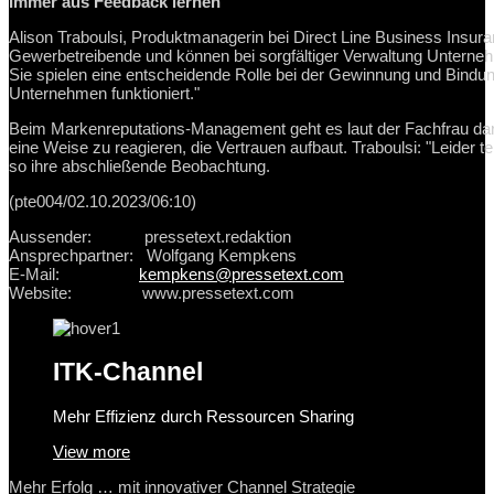
Immer aus Feedback lernen
Alison Traboulsi, Produktmanagerin bei Direct Line Business Insura
Gewerbetreibende und können bei sorgfältiger Verwaltung Unterneh
Sie spielen eine entscheidende Rolle bei der Gewinnung und Bindung
Unternehmen funktioniert."
Beim Markenreputations-Management geht es laut der Fachfrau da
eine Weise zu reagieren, die Vertrauen aufbaut. Traboulsi: "Leider 
so ihre abschließende Beobachtung.
(pte004/02.10.2023/06:10)
Aussender: pressetext.redaktion
Ansprechpartner: Wolfgang Kempkens
E-Mail:
kempkens@pressetext.com
Website: www.pressetext.com
ITK-Channel
Mehr Effizienz durch Ressourcen Sharing
View more
Mehr Erfolg … mit innovativer Channel Strategie