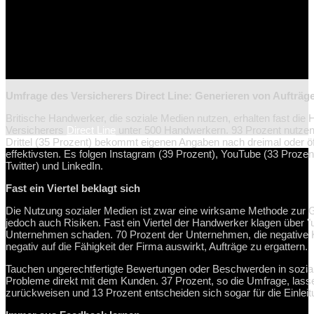
Umfrage des Versicherers Direct Line: Generieren von Aufträg
Britische Handwerker, die soziale Medien nutzen, erhalten fast die H
Versicherers
Direct Line
unter 500 Handwerkern. 93 Prozent nutze
Drittel (35 Prozent) bekommt eigenen Angaben nach dreimal oder öf
effektivsten. Es folgen Instagram (39 Prozent), YouTube (33 Prozen
Twitter) und LinkedIn.
Fast ein Viertel beklagt sich
Die Nutzung sozialer Medien ist zwar eine wirksame Methode zur 
jedoch auch Risiken. Fast ein Viertel der Handwerker klagen über 
Unternehmen schaden. 70 Prozent der Unternehmen, die negative 
negativ auf die Fähigkeit der Firma auswirkt, Aufträge zu ergattern.
Tauchen ungerechtfertigte Bewertungen oder Beschwerden in soziale
Probleme direkt mit dem Kunden. 37 Prozent, so die Umfrage, lass
zurückweisen und 13 Prozent entscheiden sich sogar für die Einleitu