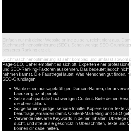
Einfach nur mit deiner Website online zu sein, reicht nicht aus. Dami
Suchmaschinenoptimierung (SEO). Schon wenige SEO-Grundlagen kö
besseres Ranking erzielt.
Suchmaschinenoptimierung ist sehr komplex und umfasst sowohl d
Page-SEO. Daher empfiehlt es sich oft, Experten einer profession
und SEO-Ranking-Faktoren auskennen. Das bedeutet jedoch nicht, 
nehmen kannst. Die Faustregel lautet: Was Menschen gut finden, m
SEO-Grundlagen:
Wähle einen aussagekräftigen Domain-Namen, der unverwechse
baecker-graz.at perfekt.
Setze auf qualitativ hochwertigen Content. Biete deinen Besuc
sie übersichtlich.
Sorge für einzigartige, seriöse Inhalte. Kopiere keine Texte v
beauftrage jemanden damit. Content-Marketing und SEO geh
Verwende relevante Keywords in deinen Inhalten. Überlege di
sucht, und streue sie geschickt in Überschriften, Texte und
können dir dabei helfen.